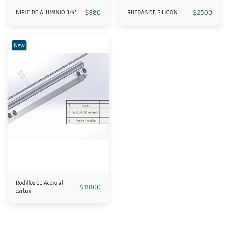
$
980
$
2500
NIPLE DE ALUMINIO 3/4"
RUEDAS DE SILICON
New
Rodillos de Acero al
$
11800
carbon